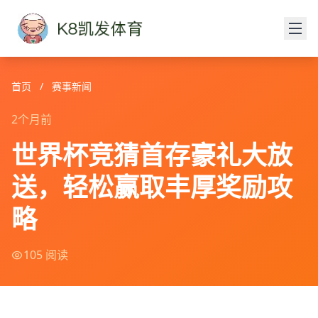
首页
/
赛事新闻
2个月前
世界杯竞猜首存豪礼大放
送，轻松赢取丰厚奖励攻
略
105 阅读