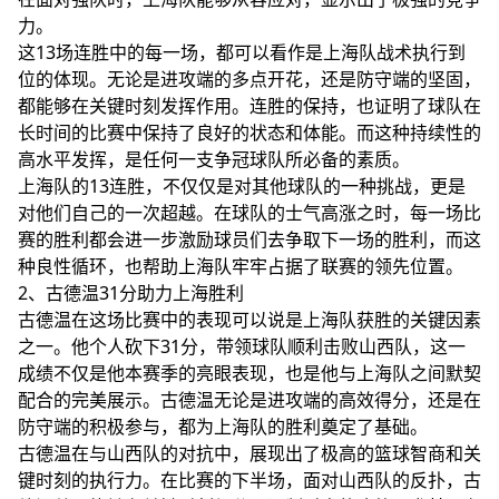
力。
这13场连胜中的每一场，都可以看作是上海队战术执行到
位的体现。无论是进攻端的多点开花，还是防守端的坚固，
都能够在关键时刻发挥作用。连胜的保持，也证明了球队在
长时间的比赛中保持了良好的状态和体能。而这种持续性的
高水平发挥，是任何一支争冠球队所必备的素质。
上海队的13连胜，不仅仅是对其他球队的一种挑战，更是
对他们自己的一次超越。在球队的士气高涨之时，每一场比
赛的胜利都会进一步激励球员们去争取下一场的胜利，而这
种良性循环，也帮助上海队牢牢占据了联赛的领先位置。
2、古德温31分助力上海胜利
古德温在这场比赛中的表现可以说是上海队获胜的关键因素
之一。他个人砍下31分，带领球队顺利击败山西队，这一
成绩不仅是他本赛季的亮眼表现，也是他与上海队之间默契
配合的完美展示。古德温无论是进攻端的高效得分，还是在
防守端的积极参与，都为上海队的胜利奠定了基础。
古德温在与山西队的对抗中，展现出了极高的篮球智商和关
键时刻的执行力。在比赛的下半场，面对山西队的反扑，古