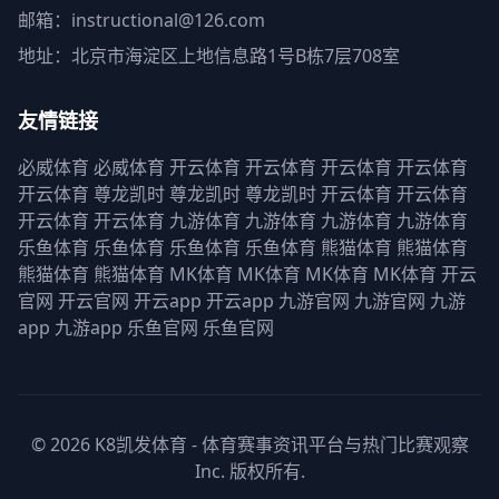
邮箱：instructional@126.com
地址：北京市海淀区上地信息路1号B栋7层708室
友情链接
必威体育
必威体育
开云体育
开云体育
开云体育
开云体育
开云体育
尊龙凯时
尊龙凯时
尊龙凯时
开云体育
开云体育
开云体育
开云体育
九游体育
九游体育
九游体育
九游体育
乐鱼体育
乐鱼体育
乐鱼体育
乐鱼体育
熊猫体育
熊猫体育
熊猫体育
熊猫体育
MK体育
MK体育
MK体育
MK体育
开云
官网
开云官网
开云app
开云app
九游官网
九游官网
九游
app
九游app
乐鱼官网
乐鱼官网
© 2026
K8凯发体育 - 体育赛事资讯平台与热门比赛观察
Inc. 版权所有.