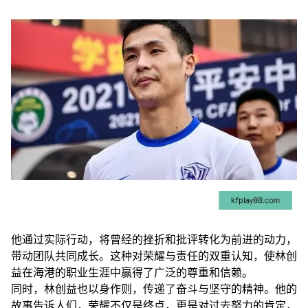
他通过实际行动，将曾经的挫折和批评转化为前进的动力，
带动团队共同成长。这种对荣耀与责任的双重认知，使林创
益在海港的职业生涯中赢得了广泛的尊重和信赖。
同时，林创益也以身作则，传递了奋斗与坚守的精神。他的
故事告诉人们，荣耀不仅是终点，更是对过去努力的肯定，