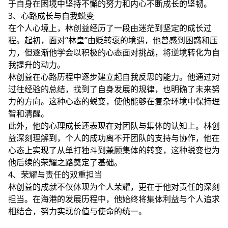
于自身在困境中坚持不懈的努力和内心不断成长的坚韧。
3、心路成长与自我蜕变
在个人心境上，林创益经历了一段由迷茫到坚定的成长过
程。起初，面对“林皇”由贬转褒的境遇，他曾感到困惑和压
力，但逐渐他学会以积极的心态面对挑战，将逆境转化为自
我提升的动力。
林创益在心路历程中逐步建立起自我反思的能力。他通过对
过往经验的总结，找到了自身发展的规律，也明确了未来努
力的方向。这种心态的蜕变，使他能够在复杂环境中保持理
智和清醒。
此外，他的心理成长还表现在对团队与集体的认知上。林创
益深刻理解到，个人的成功离不开团队的支持与协作，他在
心态上实现了从单打独斗到兼顾集体的转变，这种蜕变也为
他后续的荣耀之路奠定了基础。
4、荣耀与责任的双重担当
林创益的成就不仅体现为个人荣耀，更在于他对责任的深刻
担当。在海港的发展历程中，他始终将集体利益与个人追求
相结合，努力实现价值与使命的统一。