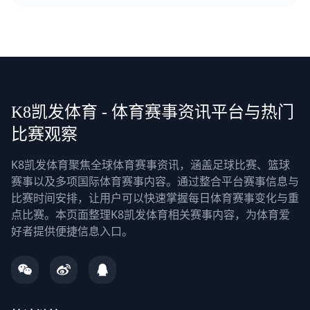
K8凯发体育 - 体育赛事资讯平台与热门
比赛观察
K8凯发体育聚焦全球体育赛事资讯，涵盖足球比赛、篮球
赛事以及多项国际体育赛事内容。通过整合平台赛事信息与
比赛时间安排，让用户可以快速掌握每日体育赛事变化与重
点比赛。本页面整理K8凯发体育相关赛事内容，为体育爱
好者提供便捷信息入口。