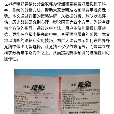
世界杯精彩竞猜比分全攻略为球迷和竞猜爱好者提供了科
学、系统的分析方法，帮助大家更精准地预测赛事胜负走
势。本文通过详细的策略讲解，从数据分析、球队状态评
估、历史战绩研究到心理与舆论因素等四个方面，为读者提
供全方位的指导。通过这些方法，用户不仅能掌握比赛趋
势，更能在竞猜中提高命中率，享受预测带来的乐趣。本文
将以清晰的逻辑和实用技巧，为广大读者展示如何在世界杯
竞猜中做出明智选择，让竞猜不仅仅依靠运气，而是建立在
科学分析与策略判断之上，从而提高赛事预测的准确性和可
操作性。