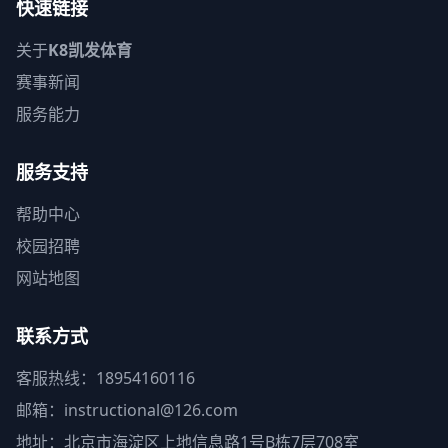
快速链接
关于
K8凯发体育
赛事新闻
服务能力
服务支持
帮助中心
校园招聘
网站地图
联系方式
客服热线：18954160116
邮箱：instructional@126.com
地址：北京市海淀区上地信息路1号B栋7层708室