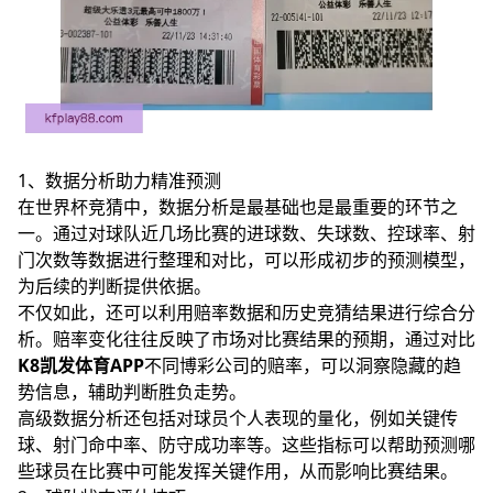
1、数据分析助力精准预测
在世界杯竞猜中，数据分析是最基础也是最重要的环节之
一。通过对球队近几场比赛的进球数、失球数、控球率、射
门次数等数据进行整理和对比，可以形成初步的预测模型，
为后续的判断提供依据。
不仅如此，还可以利用赔率数据和历史竞猜结果进行综合分
析。赔率变化往往反映了市场对比赛结果的预期，通过对比
K8凯发体育APP
不同博彩公司的赔率，可以洞察隐藏的趋
势信息，辅助判断胜负走势。
高级数据分析还包括对球员个人表现的量化，例如关键传
球、射门命中率、防守成功率等。这些指标可以帮助预测哪
些球员在比赛中可能发挥关键作用，从而影响比赛结果。