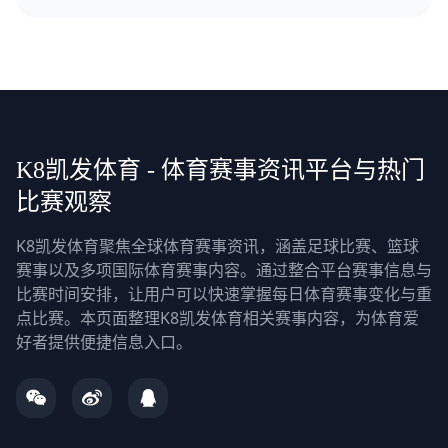
K8凯发体育 - 体育赛事资讯平台与热门
比赛观察
K8凯发体育聚焦全球体育赛事资讯，涵盖足球比赛、篮球
赛事以及多项国际体育赛事内容。通过整合平台赛事信息与
比赛时间安排，让用户可以快速掌握每日体育赛事变化与重
点比赛。本页面整理K8凯发体育相关赛事内容，为体育爱
好者提供便捷信息入口。