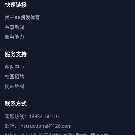
快速链接
关于
K8凯发体育
赛事新闻
服务能力
服务支持
帮助中心
校园招聘
网站地图
联系方式
客服热线：18954160116
邮箱：instructional@126.com