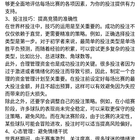
够更全面地评估每场比赛的各项因素，为你的投注提供有力
支持。
3、投注技巧：提高竞猜的准确性
在世界杯投注中，技巧的运用是至关重要的。成功的投注不
仅仅依赖于直觉，更需要精准的策略。例如，正确选择投注
类型是第一步。对于初学者来说，最简单的投注类型是单场
胜平负预测，而随着经验的积累，可以尝试更多复杂的投注
类型，比如比分、总进球数、角球数等。
此外，合理管理资金也是成功投注的关键。很多投注者因为
过于激进或者情绪化的投注而导致亏损，因此，制定一个合
理的资金管理计划至关重要。在投注前设定好每场比赛的最
大投注金额，并且不超出预算，这样可以有效避免因为失控
而带来的巨大损失。
除此之外，还要学会调整自己的投注策略。例如，在小组赛
阶段，许多球队的表现尚未完全稳定，可以采取更保守的投
注策略，避免风险。而在淘汰赛阶段，由于比赛的决定性，
某些球队可能会冒险进攻，投注时可以适当提高风险偏好。
4、心态管理：避免情绪干扰
世界杯期间，由于赛事激烈、关注度高，很多球迷的情绪波