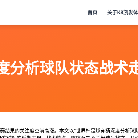
首页
关于
K8凯发
度分析球队状态战术
赛结果的关注度空前高涨。本文以“世界杯足球竞猜深度分析球