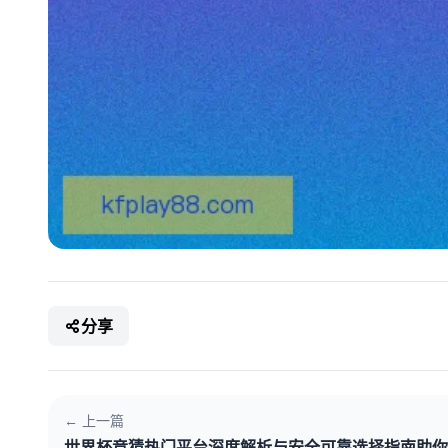
分享
← 上一篇
世界杯竞猜热门平台深度解析与安全可靠选择指南助你