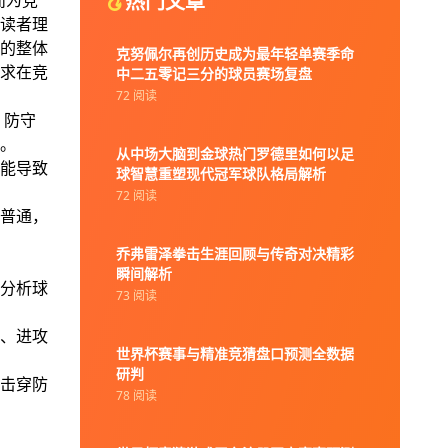
热门文章
而为竞
读者理
的整体
克努佩尔再创历史成为最年轻单赛季命
求在竞
中二五零记三分的球员赛场复盘
72 阅读
、防守
。
从中场大脑到金球热门罗德里如何以足
能导致
球智慧重塑现代冠军球队格局解析
72 阅读
普通，
乔弗雷泽拳击生涯回顾与传奇对决精彩
瞬间解析
分析球
73 阅读
、进攻
世界杯赛事与精准竞猜盘口预测全数据
研判
击穿防
78 阅读