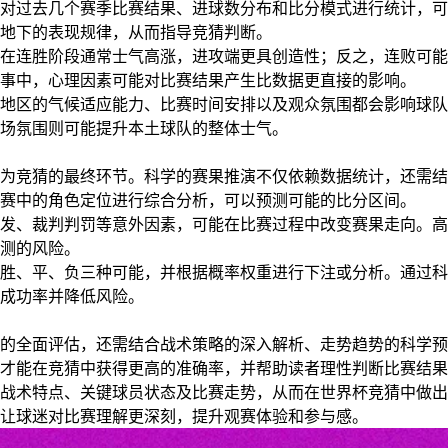
对过去几个赛季比赛结果、进球数分布和比分模式进行统计，可
地下的表现规律，从而指导竞猜判断。
在连胜阶段通常士气高涨，进攻端更具创造性；反之，连败可能
事中，心理因素可能对比赛结果产生比数据更直接的影响。
地区的气候适应能力、比赛时间安排以及观众氛围都会影响球队
场氛围则可能提升本土球队的整体士气。
为竞猜的最终环节。科学的赛果推演不仅依赖数据统计，还需结
赛中的角色定位进行综合分析，可以预测可能的比分区间。
发、裁判判罚等意外因素，可能在比赛过程中改变赛果走向。高
测的风险。
胜、平、负三种可能，并根据概率权重进行下注或分析。通过科
成功率并降低风险。
的全面评估，还需结合战术策略的深入解析、走势趋势的科学预
才能在竞猜中获得更高的准确率，并帮助读者理性判断比赛结果
战术特点、关键球员状态及比赛走势，从而在世界杯竞猜中做出
让球迷对比赛理解更深刻，提升观赛体验和参与感。