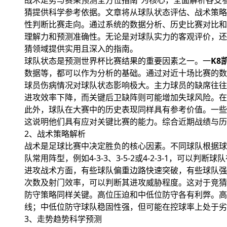
战术走势与赛果预测全方位指南”为核心，全面解析各支
猜提供科学参考依据。文章将从球队状态评估、战术策略
性判断比赛走向。通过系统的数据分析、历史比赛对比和
理解力和预测准确性。无论是对球队实力的客观评价，还
猜领域提供实用且深入的指南。
球队状态是预测世界杯比赛结果的重要因素之一。一
K8
数据等，都可以作为分析的基础。通过对近十场比赛的数
球员伤病情况对球队状态影响极大。主力球员的缺席往往
进攻效率下降，而关键后卫缺阵则可能增加失球风险。在
此外，球队在大赛中的历史表现同样具有参考价值。一些
这说明他们具有应对关键比赛的能力。综合近期战绩与历
2、战术策略解析
战术是足球比赛中决定胜负的核心因素。不同球队根据球
队常用阵型，例如4-3-3、3-5-2或4-2-3-1，可以
进攻战术方面，有些球队偏重边路快速突破，有些球队强
次数及射门效率，可以判断其进攻威胁程度。这对于竞猜
防守策略同样关键。高位压迫和中低位防守各有利弊。高
线；中低位防守球队稳固性强，但可能在控球率上处于劣
3、走势趋势科学预测