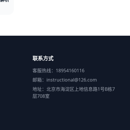
联系方式
客服热线：18954160116
邮箱：instructional@126.com
地址：北京市海淀区上地信息路1号B栋7
层708室