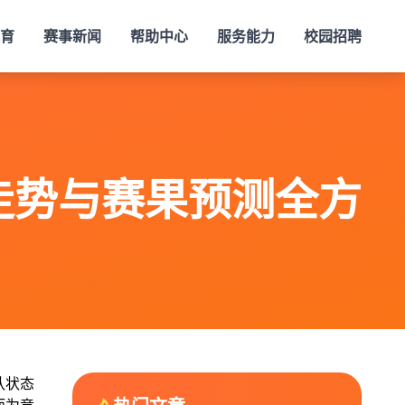
体育
赛事新闻
帮助中心
服务能力
校园招聘
走势与赛果预测全方
队状态