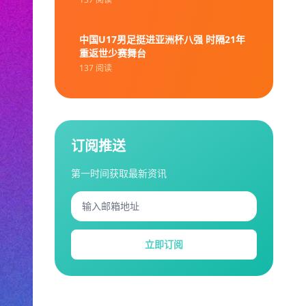
中国U17男足挺进亚洲杯八强 时隔21年
重返世少赛舞台
137 阅读
订阅推送
第一时间获取最新资讯
立即订阅