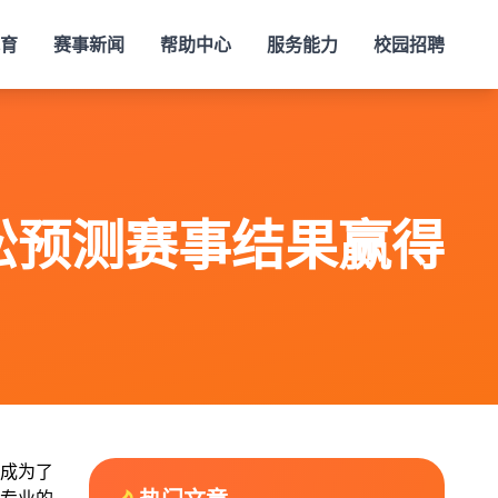
体育
赛事新闻
帮助中心
服务能力
校园招聘
松预测赛事结果赢得
成为了