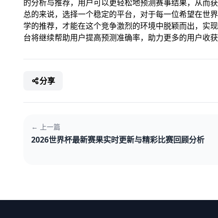
的分析与推荐，用户可以更轻松地预测赛事结果，从而获
总的来说，选择一个稳定的平台，对于每一位希望在世界
学的推荐，才能在这个竞争激烈的环境中脱颖而出，实现
台将继续帮助用户提高预测准确率，助力更多的用户收获
分享
← 上一篇
2026世界杯最新赛果实时更新与精彩比赛回顾分析