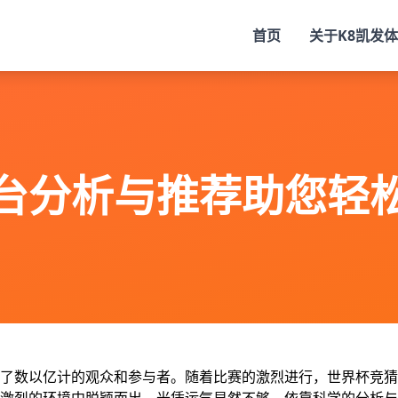
首页
关于
K8凯发
台分析与推荐助您轻
了数以亿计的观众和参与者。随着比赛的激烈进行，世界杯竞猜