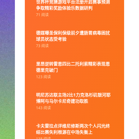
世界杯竞猜游戏平台注册开启赛事预测
争取精彩奖励体验乐数据研判
71 阅读
德媒曝圣保利保级前夕遭肠胃病毒困扰
球员状态受考验
73 阅读
里昂逆转雷恩四比二托利索精彩表现恩
德里克破门
123 阅读
明尼苏达联主场2比1力克洛杉矶银河耶
博阿与马尔卡尼奇建功取胜
143 阅读
卡夫雷拉点评维尼修斯两次个人闪光终
结比赛失利根源在中场失衡上
138 阅读