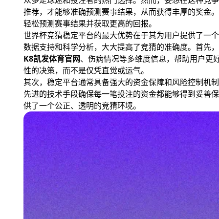
众多足球迷和投注者的热门选择。然而，要想在这种竞争
推荐，才能够准确预测赛事结果，从而获得丰厚的奖金。
轻松预测赛事结果并获取更高的回报。
世界杯竞猜稳定平台的最大优势在于其为用户提供了一个
数据支持和科学分析，大大提高了竞猜的准确度。首先，
K8凯发体育官网
、伤病情况等多维度信息，帮助用户更
性的决策，而不是仅凭直觉或运气。
其次，稳定平台通常具备强大的资金保障和风险控制机制
先进的技术手段确保每一笔投注的资金都能够得到妥善保
供了一个公正、透明的竞猜环境。