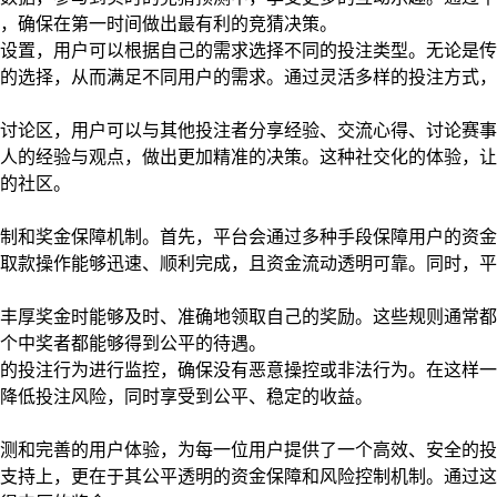
，确保在第一时间做出最有利的竞猜决策。
设置，用户可以根据自己的需求选择不同的投注类型。无论是传
的选择，从而满足不同用户的需求。通过灵活多样的投注方式，
讨论区，用户可以与其他投注者分享经验、交流心得、讨论赛事
人的经验与观点，做出更加精准的决策。这种社交化的体验，让
的社区。
制和奖金保障机制。首先，平台会通过多种手段保障用户的资金
取款操作能够迅速、顺利完成，且资金流动透明可靠。同时，平
丰厚奖金时能够及时、准确地领取自己的奖励。这些规则通常都
个中奖者都能够得到公平的待遇。
的投注行为进行监控，确保没有恶意操控或非法行为。在这样一
降低投注风险，同时享受到公平、稳定的收益。
测和完善的用户体验，为每一位用户提供了一个高效、安全的投
支持上，更在于其公平透明的资金保障和风险控制机制。通过这