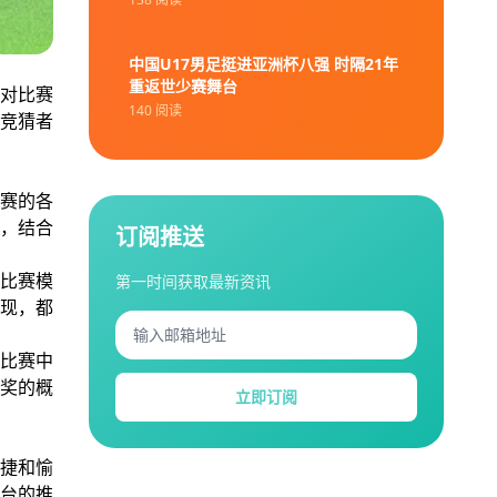
中国U17男足挺进亚洲杯八强 时隔21年
重返世少赛舞台
对比赛
140 阅读
竞猜者
赛的各
，结合
订阅推送
比赛模
第一时间获取最新资讯
现，都
比赛中
奖的概
立即订阅
捷和愉
台的推