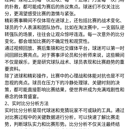
的扑救，都可能成为赛后的热议焦点。球迷们不仅关注比
分，更渴望感受比赛的激情与紧张。
精彩赛事瞬间不仅体现在进球上，还包括比赛的战术变化、
球员的个人表演和团队协作。比如在淘汰赛中，一支弱队逆
转强队的场景，往往会让观众惊呼连连。每一次意外的比分
变化，都会增加比赛的不确定性和观赏性。
通过视频回放、赛后集锦和社交媒体平台，球迷可以第一时
间回顾比赛亮点。对于赛事评论员和分析师来说，这些瞬间
不仅是娱乐，更是研究球队战术、球员表现和比赛趋势的重
要资料。
除了进球和精彩操作，比赛中的心理战和体能对抗也是不可
忽视的亮点。球员在压力下的冷静处理球、关键时刻的决
策，都可能直接影响比赛结果，使世界杯成为充满戏剧性和
悬念的体育盛宴。
2、实时比分分析方法
实时比分分析是现代球迷和竞猜玩家不可或缺的工具。通过
对比赛过程中的关键数据进行分析，可以快速了解比赛走
势，判断球队实力和比赛形势。比分分析不仅关注最终结