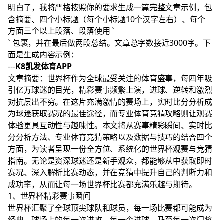
明白了，我将严格按照你的要求生成一篇完整文章示例，包
含摘要、四个小标题（每个小标题10个汉字左右）、每个
方面三个以上段落、段落使用 `
` 包裹，并在最后做两段总结。文章总字数接近3000字。下
面是生成内容示例：
---
K8凯发体育APP
文章摘要：世界杯作为全球最受关注的体育盛事，每四年吸
引亿万球迷的目光，精彩赛事频繁上演，进球、逆转和激烈
对抗层出不穷。在这片充满激情的赛场上，实时比分分析成
为球迷获取赛况的最佳途径，而专业体育竞猜攻略则让观赛
体验更具互动性与趣味性。本文将从赛事精彩瞬间、实时比
分分析方法、专业体育竞猜策略以及数据与技巧的结合四个
方面，为读者呈现一份全方位、系统化的世界杯观赛与竞猜
指南。无论是资深球迷还是新手观众，都能够从中获取即时
赛况、深入解析比赛动态，并在竞猜中提升自己的判断力和
成功率，从而让每一场世界杯比赛都充满乐趣与期待。
1、世界杯精彩赛事瞬间
世界杯汇聚了全球顶尖球队和球员，每一场比赛都可能成为
经典。球场上的每一次进攻、每一个进球，乃至每一次门将