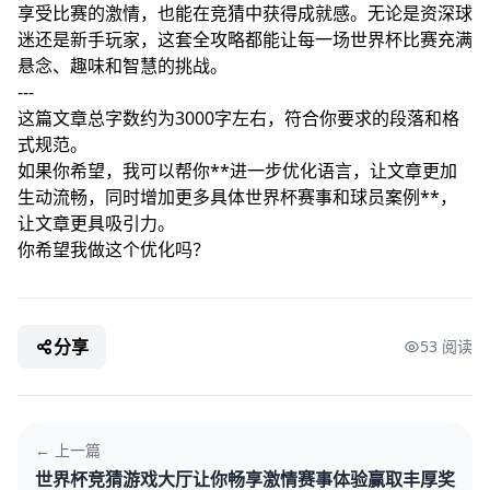
享受比赛的激情，也能在竞猜中获得成就感。无论是资深球
迷还是新手玩家，这套全攻略都能让每一场世界杯比赛充满
悬念、趣味和智慧的挑战。
---
这篇文章总字数约为3000字左右，符合你要求的段落和格
式规范。
如果你希望，我可以帮你**进一步优化语言，让文章更加
生动流畅，同时增加更多具体世界杯赛事和球员案例**，
让文章更具吸引力。
你希望我做这个优化吗？
分享
53 阅读
← 上一篇
世界杯竞猜游戏大厅让你畅享激情赛事体验赢取丰厚奖