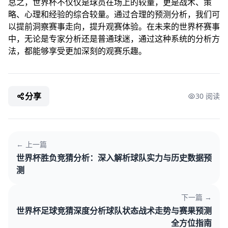
总之，世界杯不仅仅是球员在场上的较量，更是战术、策
略、心理和经验的综合较量。通过合理的预测分析，我们可
以提前洞察赛事走向，提升观赛体验。在未来的世界杯赛事
中，无论是专家分析还是普通球迷，通过这种系统的分析方
法，都能够享受更加深刻的观赛乐趣。
分享
30 阅读
← 上一篇
世界杯胜负竞猜分析：深入解析球队实力与历史数据预
测
下一篇 →
世界杯足球竞猜深度分析球队状态战术走势与赛果预测
全方位指南