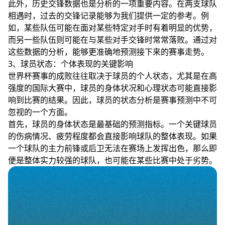
此外，历史交锋数据也是分析的一项重要内容。在两支球队
相遇时，过去的交锋记录能够为我们提供一定的参考。例
如，某些队伍可能在面对某些特定对手时有着明显的优势，
而另一些队伍则可能在与某些对手交锋时常常落败。通过对
这些数据的分析，能够更准确地预测接下来的赛事走势。
3、球员状态：个体表现的关键影响
世界杯赛事的成败往往取决于球员的个人状态，尤其是在高
强度的国际大赛中，球员的身体状况和心理状态可能直接影
响到比赛的结果。因此，球员的状态分析是赛事预测中不可
忽视的一个方面。
首先，球员的身体状态是最基础的预测指标。一个关键球员
的伤病情况、疲劳程度都会直接影响球队的整体表现。如果
一个球队的主力前锋或后卫无法在赛场上发挥出色，那么即
便是整体实力较强的球队，也可能在某些比赛中处于劣势。