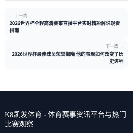
← 上一篇
2026世界杯全程高清赛事直播平台实时精彩解说观看
指南
下一篇 →
2026世界杯最佳球员荣誉揭晓 他的表现如何改变了历
史进程
K8凯发体育 - 体育赛事资讯平台与热门
比赛观察