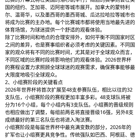
国的纽约、芝加哥、迈阿密等城市展开。加拿大的蒙特利
尔、温哥华，以及墨西哥的墨西哥城、瓜达拉哈拉等城市也
将成为比赛的主办地。每个比赛城市都将使用当地最先进的
体育场馆，为球迷提供一个舒适的观看体验。
除了比赛时间和地点的合理安排外，如何平衡不同国家时区
之间的差异，也是赛事组织者必须考虑的关键因素。不同国
家的观众将有不同的比赛时间，尤其是对于全球观众而言，
不同区域的比赛时段将影响他们的观看体验。2026世界杯
的赛程设置力求照顾全球球迷的观赛需求，确保赛事能够最
大限度地吸引全球观众。
2、小组赛阶段的关键看点
2026年世界杯将首次扩展至48支参赛队伍，相比以往的32
支队伍，小组赛阶段的赛程更加丰富多彩。48支球队将被
分为16个小组，每个小组内有3支队伍。小组赛的晋级规则
也相应做出了调整，每组前两名将直接晋级16强，另外8支
成绩最好的第三名队伍也将进入淘汰赛。
小组赛阶段是每届世界杯中最充满变数的部分，2026年的
扩军也让小组赛更具竞争性。传统强队如巴西、阿根廷、德