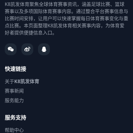
K8凯发体育聚焦全球体育赛事资讯，涵盖足球比赛、篮球
赛事以及多项国际体育赛事内容。通过整合平台赛事信息与
比赛时间安排，让用户可以快速掌握每日体育赛事变化与重
点比赛。本页面整理K8凯发体育相关赛事内容，为体育爱
好者提供便捷信息入口。
快速链接
关于
K8凯发体育
赛事新闻
服务能力
服务支持
帮助中心