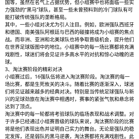
国等，虽然在名气上占据优势，但小组赛中也将面临一些实
力强劲的“黑马”球队，甚至一些未曾预料到的冷门球队有可
能打破传统强队的垄断格局。
其中，一些小组对决尤为引人注目。例如，欧洲强队西班牙
和德国、南美强队阿根廷与巴西的碰撞将成为小组赛的焦点
战。而非洲、亚洲和北美球队也将争取晋级机会，提升他们
在世界足球版图中的地位。小组赛中的每一场比赛都将充满
戏剧性，球迷们将会见证许多高水平的对抗和惊心动魄的进
球。
3、淘汰赛阶段的精彩对决
小组赛过后，16强队伍将进入淘汰赛阶段。淘汰赛的每一
场比赛，都是生死攸关的决斗。随着比赛的逐渐深入，球迷
们将见证越来越多的经典对决。特别是当传统足球强队与新
兴的足球劲旅在淘汰赛中相遇时，赛事的紧张气氛和悬念将
达到了顶点。
淘汰赛中的每一轮都将考验球队的临场表现和战术调整。对
于许多已经通过小组赛晋级的球队来说，淘汰赛阶段的比赛
将是他们表现出色并证明自己实力的舞台。无论是强队的稳
定发挥，还是弱队的黑马逆袭，淘汰赛都将充满戏剧性。此