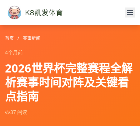
首页
/
赛事新闻
4个月前
2026世界杯完整赛程全解
析赛事时间对阵及关键看
点指南
37 阅读