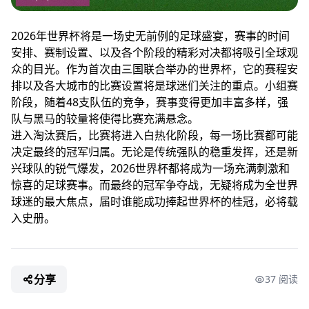
2026年世界杯将是一场史无前例的足球盛宴，赛事的时间
安排、赛制设置、以及各个阶段的精彩对决都将吸引全球观
众的目光。作为首次由三国联合举办的世界杯，它的赛程安
排以及各大城市的比赛设置将是球迷们关注的重点。小组赛
阶段，随着48支队伍的竞争，赛事变得更加丰富多样，强
队与黑马的较量将使得比赛充满悬念。
进入淘汰赛后，比赛将进入白热化阶段，每一场比赛都可能
决定最终的冠军归属。无论是传统强队的稳重发挥，还是新
兴球队的锐气爆发，2026世界杯都将成为一场充满刺激和
惊喜的足球赛事。而最终的冠军争夺战，无疑将成为全世界
球迷的最大焦点，届时谁能成功捧起世界杯的桂冠，必将载
入史册。
分享
37 阅读